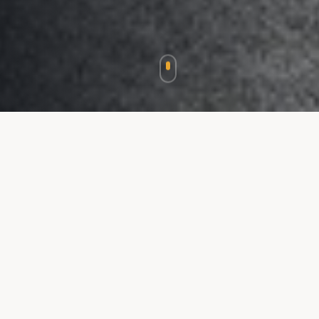
PROČ QARA HUB
O prostoru
QARA Hub je moderní klimatizovaný multifunkční
prostor navržený pro vaše konference,
workshopy, školení a firemní akce. Nabízíme
flexibilní zázemí s profesionálním servisem.